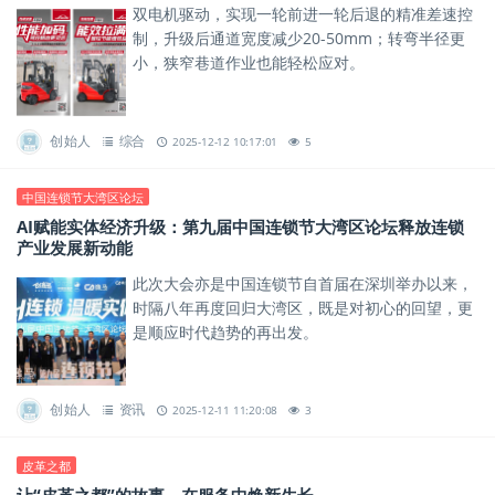
双电机驱动，实现一轮前进一轮后退的精准差速控
制，升级后通道宽度减少20-50mm；转弯半径更
小，狭窄巷道作业也能轻松应对。
创始人
综合
2025-12-12 10:17:01
5
中国连锁节大湾区论坛
AI赋能实体经济升级：第九届中国连锁节大湾区论坛释放连锁
产业发展新动能
此次大会亦是中国连锁节自首届在深圳举办以来，
时隔八年再度回归大湾区，既是对初心的回望，更
是顺应时代趋势的再出发。
创始人
资讯
2025-12-11 11:20:08
3
皮革之都