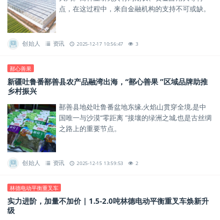
点，在这过程中，来自金融机构的支持不可或缺。
创始人
资讯
2025-12-17 10:56:47
3
鄯心善果
新疆吐鲁番鄯善县农产品融湾出海，“鄯心善果 ”区域品牌助推
乡村振兴
鄯善县地处吐鲁番盆地东缘,火焰山贯穿全境,是中
国唯一与沙漠“零距离 ”接壤的绿洲之城,也是古丝绸
之路上的重要节点。
创始人
资讯
2025-12-15 13:59:53
2
林德电动平衡重叉车
实力进阶，加量不加价 | 1.5-2.0吨林德电动平衡重叉车焕新升
级