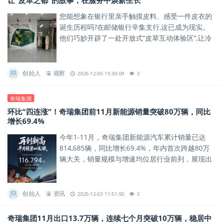
让“皮革之都”的故事，在服务中焕新生长
您能想象在银行里亲手触摸皮料、感受一件皮衣的
诞生历程吗?在邮储银行辛集支行,这已成为现实。
他们巧妙开辟了一处开放式“皮草互动体验区”,让冷
峻的金融服务空间,瞬间充满了皮草的质感与温度。
创始人
观察
2025-12-05 15:30:09
3
奇瑞集团
环比“四连涨”！奇瑞集团前11月新能源销量突破80万辆，同比
增长69.4%
今年1-11月，奇瑞集团新能源汽车累计销量已达
814,685辆，同比增长69.4%，年内首次跨越80万
辆大关，销量规模与增速均位居行业前列，展现出
新能源赛道的强劲增长势能。
创始人
资讯
2025-12-03 11:51:50
3
奇瑞集团11月出口13.7万辆，连续七个月突破10万辆，稳居中