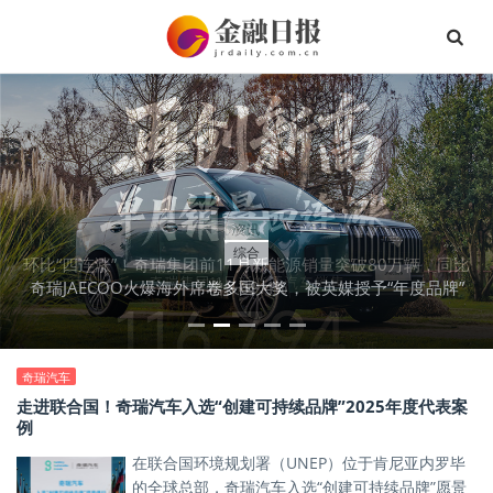
资讯
综合
环比“四连涨”！奇瑞集团前11月新能源销量突破80万辆，同比
奇瑞JAECOO火爆海外席卷多国大奖，被英媒授予“年度品牌”
增长69.4%
奇瑞汽车
走进联合国！奇瑞汽车入选“创建可持续品牌”2025年度代表案
例
在联合国环境规划署（UNEP）位于肯尼亚内罗毕
的全球总部，奇瑞汽车入选“创建可持续品牌”愿景