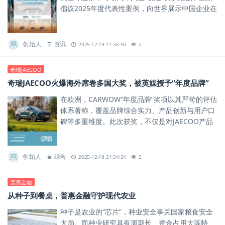
倡议2025年度代表性案例，向世界展示中国企业在
可持续发展道路上的卓越实践。
创始人
资讯
2025-12-19 11:38:50
2
奇瑞JAECOO
奇瑞JAECOO火爆海外席卷多国大奖，被英媒授予“年度品牌”
在欧洲，CARWOW“年度品牌”奖项以其严苛的评估
体系著称，覆盖品牌综合实力、产品创新与用户口
碑等多重维度。此次获奖，不仅是对JAECOO产品
力的肯定，更是对其品牌体系与全球化运营能力的
一次权威背书。
创始人
综合
2025-12-18 21:34:24
2
普惠金融
从种子到餐桌，普惠金融守护现代农业
种子是农业的“芯片”，种业安全事关国家粮食安全
大局。而种业研究具有周期长、资金占用大等特