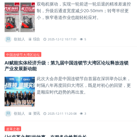
双电机驱动，实现一轮前进一轮后退的精准差速控
制，升级后通道宽度减少20-50mm；转弯半径更
小，狭窄巷道作业也能轻松应对。
创始人
综合
2025-12-12 10:17:01
5
中国连锁节大湾区论坛
AI赋能实体经济升级：第九届中国连锁节大湾区论坛释放连锁
产业发展新动能
此次大会亦是中国连锁节自首届在深圳举办以来，
时隔八年再度回归大湾区，既是对初心的回望，更
是顺应时代趋势的再出发。
创始人
资讯
2025-12-11 11:20:08
3
皮革之都