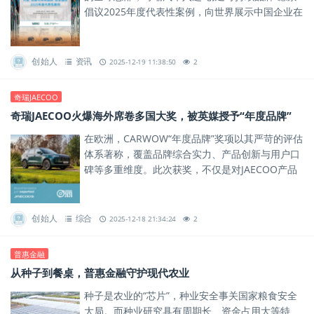
倡议2025年度代表性案例，向世界展示中国企业在
可持续发展道路上的卓越实践。
创始人
资讯
2025-12-19 11:38:50
2
奇瑞JAECOO
奇瑞JAECOO火爆海外席卷多国大奖，被英媒授予“年度品牌”
在欧洲，CARWOW“年度品牌”奖项以其严苛的评估
体系著称，覆盖品牌综合实力、产品创新与用户口
碑等多重维度。此次获奖，不仅是对JAECOO产品
力的肯定，更是对其品牌体系与全球化运营能力的
一次权威背书。
创始人
综合
2025-12-18 21:34:24
2
普惠金融
从种子到餐桌，普惠金融守护现代农业
种子是农业的“芯片”，种业安全事关国家粮食安全
大局。而种业研究具有周期长、资金占用大等特