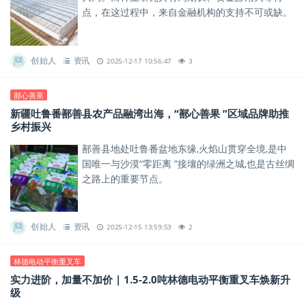
点，在这过程中，来自金融机构的支持不可或缺。
创始人
资讯
2025-12-17 10:56:47
3
鄯心善果
新疆吐鲁番鄯善县农产品融湾出海，“鄯心善果 ”区域品牌助推
乡村振兴
鄯善县地处吐鲁番盆地东缘,火焰山贯穿全境,是中
国唯一与沙漠“零距离 ”接壤的绿洲之城,也是古丝绸
之路上的重要节点。
创始人
资讯
2025-12-15 13:59:53
2
林德电动平衡重叉车
实力进阶，加量不加价 | 1.5-2.0吨林德电动平衡重叉车焕新升
级