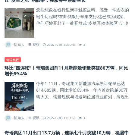
让“皮革之都”的故事，在服务中焕新生长
您能想象在银行里亲手触摸皮料、感受一件皮衣的
诞生历程吗?在邮储银行辛集支行,这已成为现实。
他们巧妙开辟了一处开放式“皮草互动体验区”,让冷
峻的金融服务空间,瞬间充满了皮草的质感与温度。
创始人
观察
2025-12-05 15:30:09
3
奇瑞集团
环比“四连涨”！奇瑞集团前11月新能源销量突破80万辆，同比
增长69.4%
今年1-11月，奇瑞集团新能源汽车累计销量已达
814,685辆，同比增长69.4%，年内首次跨越80万
辆大关，销量规模与增速均位居行业前列，展现出
新能源赛道的强劲增长势能。
创始人
资讯
2025-12-03 11:51:50
3
奇瑞集团11月出口13.7万辆，连续七个月突破10万辆，稳居中