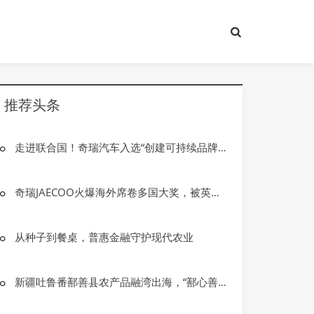
推荐头条
走进联合国！奇瑞汽车入选“创建可持续品牌”2025年度代表案例
奇瑞JAECOO火爆海外席卷多国大奖，被英媒授予“年度品牌”
从种子到餐桌，普惠金融守护现代农业
新疆吐鲁番鄯善县农产品融湾出海，“鄯心善果 ”区域品牌助推乡村振兴
银行