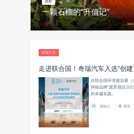
BOE(京东方)全新一代发光
显示行业性能新高度
奇瑞汽车
走进联合国！奇瑞汽车入选“创建可
在联合国环境规划署（
持续品牌”愿景倡议20
的卓越实践。
创始人
资讯