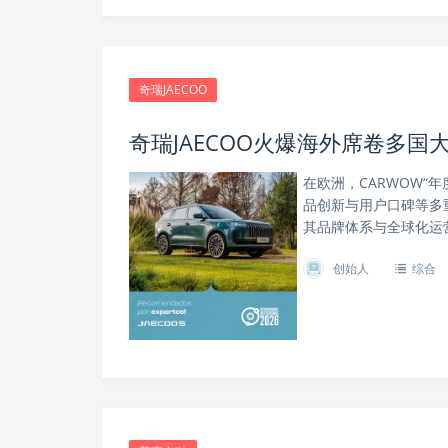
奇瑞JAECOO
奇瑞JAECOO火爆海外席卷多国
在欧洲，CARWOW“
品创新与用户口碑等多重
其品牌体系与全球化运
创始人
综合