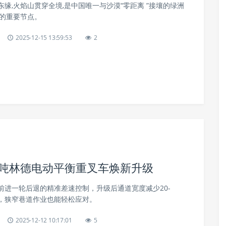
缘,火焰山贯穿全境,是中国唯一与沙漠“零距离 ”接壤的绿洲
上的重要节点。
2025-12-15 13:59:53
2
2.0吨林德电动平衡重叉车焕新升级
前进一轮后退的精准差速控制，升级后通道宽度减少20-
小，狭窄巷道作业也能轻松应对。
2025-12-12 10:17:01
5