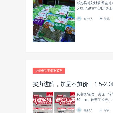
鄯善县地处吐鲁番盆地东
之城,也是古丝绸之路
创始人
资讯
林德电动平衡重叉车
实力进阶，加量不加价 | 1.5-
双电机驱动，实现一轮
50mm；转弯半径更
创始人
综合