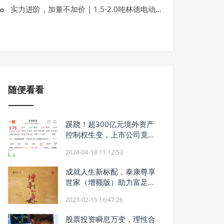
最高888元招财红包，招行信用卡与恒
实力进阶，加量不加价 | 1.5-2.0吨林德电动平衡重叉车焕新升级
需、促消费
随便看看
蹊跷！超300亿元境外资产
控制权生变，上市公司竟没
有公告
2024-04-18 11:12:53
成就人生新标配，泰康尊享
世家（增额版）助力富足人
生
2023-02-15 16:47:26
股票投资瞬息万变，理性合