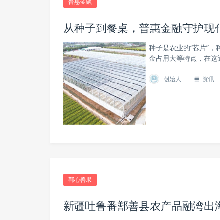
普惠金融
从种子到餐桌，普惠金融守护现
种子是农业的“芯片”
金占用大等特点，在这
创始人
资讯
鄯心善果
新疆吐鲁番鄯善县农产品融湾出海