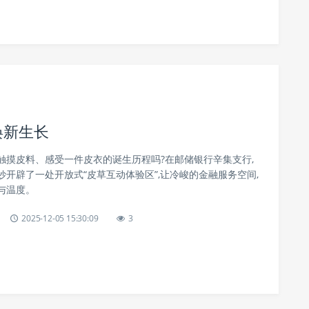
焕新生长
触摸皮料、感受一件皮衣的诞生历程吗?在邮储银行辛集支行,
开辟了一处开放式“皮草互动体验区”,让冷峻的金融服务空间,
与温度。
2025-12-05 15:30:09
3