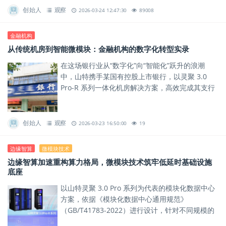
创始人
观察
2026-03-24 12:47:30
89008
金融机构
从传统机房到智能微模块：金融机构的数字化转型实录
在这场银行业从“数字化”向“智能化”跃升的浪潮
中，山特携手某国有控股上市银行，以灵聚 3.0
Pro-R 系列一体化机房解决方案，高效完成其支行
营业网点机房的升级改造，为其智能化业务平稳运
行筑牢坚实底...
创始人
观察
2026-03-23 16:50:00
19
边缘智算
微模块技术
边缘智算加速重构算力格局，微模块技术筑牢低延时基础设施
底座
以山特灵聚 3.0 Pro 系列为代表的模块化数据中心
方案，依据《模块化数据中心通用规范》
（GB/T41783-2022）进行设计，针对不同规模的
边缘场景，提供单柜、单排及通道型部署选择。