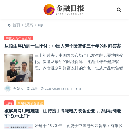
首页
>
观察
>
列表
中国人寿个险营销
从陌生拜访到一生托付：中国人寿个险营销三十年的时间答案
三十年过去，中国寿险市场早已发生翻天覆地的变
化。保险从最初的风险保障，逐渐延伸至健康管
理、养老规划和财富安排的角色，也从产品销售者
转向长期服务者。
创始人
观察
2026-06-26 18:19:14
5
山特
高端电力装备企业
破解离网用电难题！山特携手高端电力装备企业，助移动储能
车“送电上门”
始建于 1970 年，隶属于中国电气装备集团有限公