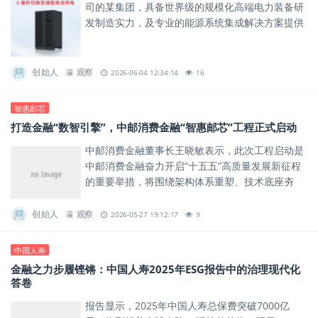
司的某集团，具备世界级的规模化高端电力装备研
发制造实力，及专业的能源系统集成解决方案提供
能力。
创始人
观察
2026-06-04 12:34:14
16
智惠邮芯
打造金融“数智引擎”，中邮消费金融“智惠邮芯”工程正式启动
中邮消费金融董事长王晓敏表示，此次工程启动是
中邮消费金融奋力开启“十五五”高质量发展新征程
的重要举措，将围绕架构体系重塑、技术底座夯
实、数智能力升级三大维度实现系统性突破，为普
惠金融与实体经济注入数智...
创始人
观察
2026-05-27 19:12:17
9
中国人寿
金融之力步履铿锵：中国人寿2025年ESG报告中的治理现代化
答卷
报告显示，2025年中国人寿总保费突破7000亿