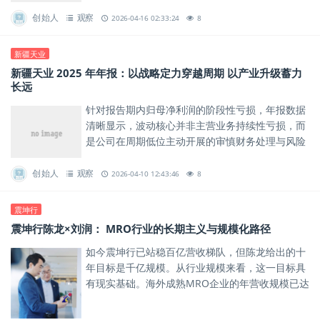
创始人
观察
2026-04-16 02:33:24
8
新疆天业
新疆天业 2025 年年报：以战略定力穿越周期 以产业升级蓄力
长远
针对报告期内归母净利润的阶段性亏损，年报数据
清晰显示，波动核心并非主营业务持续性亏损，而
是公司在周期低位主动开展的审慎财务处理与风险
出清。
创始人
观察
2026-04-10 12:43:46
8
震坤行
震坤行陈龙×刘润： MRO行业的长期主义与规模化路径
如今震坤行已站稳百亿营收梯队，但陈龙给出的十
年目标是千亿规模。从行业规模来看，这一目标具
有现实基础。海外成熟MRO企业的年营收规模已达
到数百亿欧元，而中国制造业体量庞大，工业服务
市场仍具有较大增长空间...