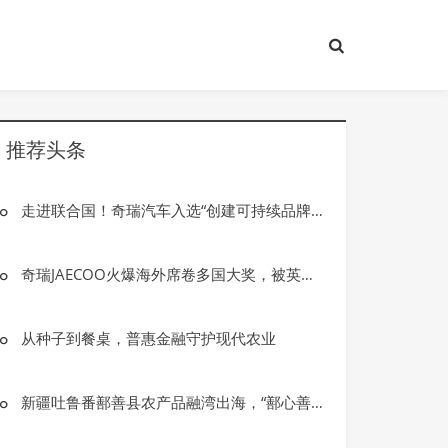
推荐头条
走进联合国！奇瑞汽车入选“创建可持续品牌”2025年度代表案例
奇瑞JAECOO火爆海外席卷多国大奖，被英媒授予“年度品牌”
从种子到餐桌，普惠金融守护现代农业
新疆吐鲁番鄯善县农产品融湾出海，“鄯心善果 ”区域品牌助推乡村振兴
资讯