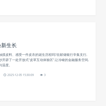
焕新生长
触摸皮料、感受一件皮衣的诞生历程吗?在邮储银行辛集支行,
开辟了一处开放式“皮草互动体验区”,让冷峻的金融服务空间,
与温度。
2025-12-05 15:30:09
3