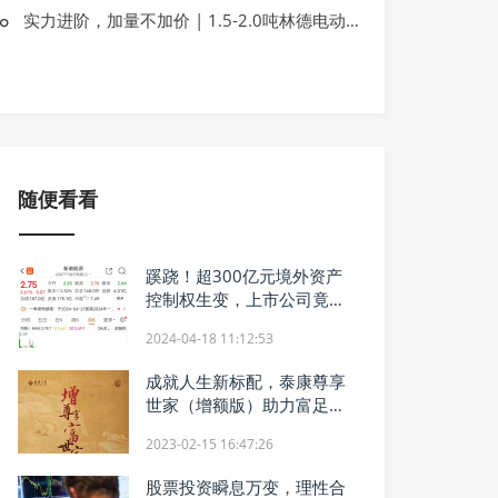
环比“四连涨”！奇瑞集团前11月新能源
实力进阶，加量不加价 | 1.5-2.0吨林德电动平衡重叉车焕新升级
同比增长69.4%
随便看看
蹊跷！超300亿元境外资产
控制权生变，上市公司竟没
有公告
2024-04-18 11:12:53
成就人生新标配，泰康尊享
世家（增额版）助力富足人
生
2023-02-15 16:47:26
股票投资瞬息万变，理性合