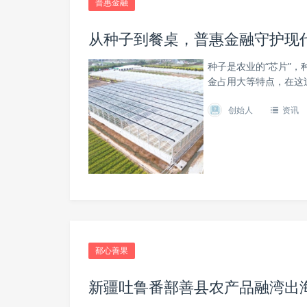
普惠金融
从种子到餐桌，普惠金融守护现
种子是农业的“芯片”
金占用大等特点，在这
创始人
资讯
鄯心善果
新疆吐鲁番鄯善县农产品融湾出海