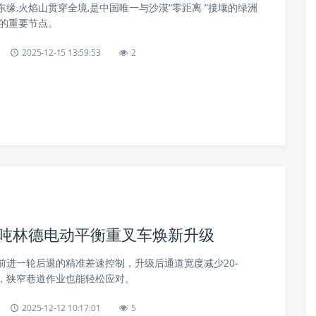
缘,火焰山贯穿全境,是中国唯一与沙漠“零距离 ”接壤的绿洲
上的重要节点。
2025-12-15 13:59:53
2
2.0吨林德电动平衡重叉车焕新升级
前进一轮后退的精准差速控制，升级后通道宽度减少20-
小，狭窄巷道作业也能轻松应对。
2025-12-12 10:17:01
5