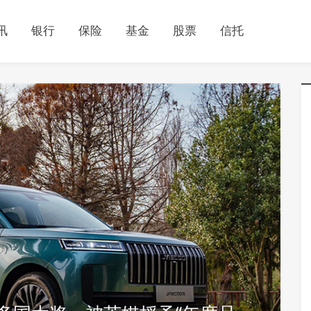
讯
银行
保险
基金
股票
信托