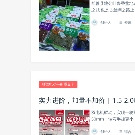
鄯善县地处吐鲁番盆地东
之城,也是古丝绸之路
创始人
资讯
林德电动平衡重叉车
实力进阶，加量不加价 | 1.5-
双电机驱动，实现一轮
50mm；转弯半径更
创始人
综合