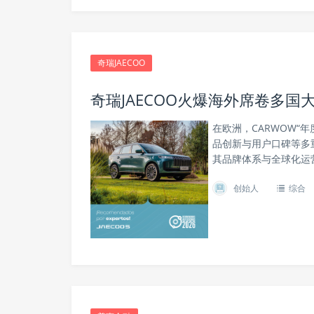
奇瑞JAECOO
奇瑞JAECOO火爆海外席卷多国
在欧洲，CARWOW“
品创新与用户口碑等多重
其品牌体系与全球化运
创始人
综合