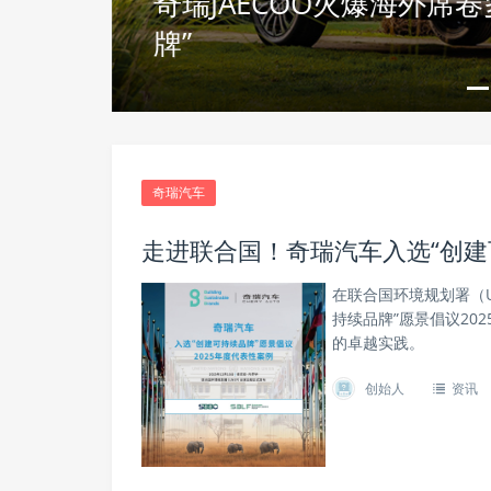
力扩内
奇瑞JAECOO火爆海外席
牌”
奇瑞汽车
走进联合国！奇瑞汽车入选“创建可
在联合国环境规划署（
持续品牌”愿景倡议20
的卓越实践。
创始人
资讯