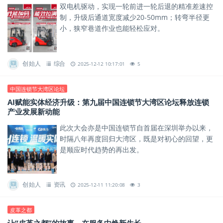
双电机驱动，实现一轮前进一轮后退的精准差速控
制，升级后通道宽度减少20-50mm；转弯半径更
小，狭窄巷道作业也能轻松应对。
创始人
综合
2025-12-12 10:17:01
5
中国连锁节大湾区论坛
AI赋能实体经济升级：第九届中国连锁节大湾区论坛释放连锁
产业发展新动能
此次大会亦是中国连锁节自首届在深圳举办以来，
时隔八年再度回归大湾区，既是对初心的回望，更
是顺应时代趋势的再出发。
创始人
资讯
2025-12-11 11:20:08
3
皮革之都