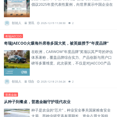
倡议2025年度代表性案例，向世界展示中国企业在
可持续发展道路上的卓越实践。
创始人
资讯
2025-12-19 11:38:50
2
奇瑞JAECOO
奇瑞JAECOO火爆海外席卷多国大奖，被英媒授予“年度品牌”
在欧洲，CARWOW“年度品牌”奖项以其严苛的评估
体系著称，覆盖品牌综合实力、产品创新与用户口
碑等多重维度。此次获奖，不仅是对JAECOO产品
力的肯定，更是对其品牌体系与全球化运营能力的
一次权威背书。
创始人
综合
2025-12-18 21:34:24
2
普惠金融
从种子到餐桌，普惠金融守护现代农业
种子是农业的“芯片”，种业安全事关国家粮食安全
大局。而种业研究具有周期长、资金占用大等特