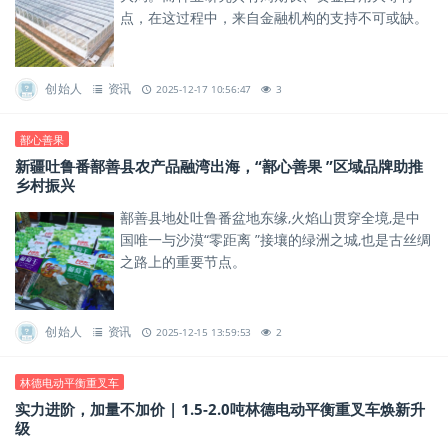
点，在这过程中，来自金融机构的支持不可或缺。
创始人
资讯
2025-12-17 10:56:47
3
鄯心善果
新疆吐鲁番鄯善县农产品融湾出海，“鄯心善果 ”区域品牌助推
乡村振兴
鄯善县地处吐鲁番盆地东缘,火焰山贯穿全境,是中
国唯一与沙漠“零距离 ”接壤的绿洲之城,也是古丝绸
之路上的重要节点。
创始人
资讯
2025-12-15 13:59:53
2
林德电动平衡重叉车
实力进阶，加量不加价 | 1.5-2.0吨林德电动平衡重叉车焕新升
级