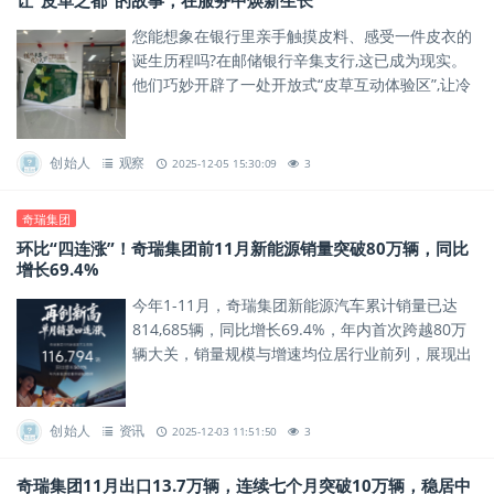
让“皮革之都”的故事，在服务中焕新生长
您能想象在银行里亲手触摸皮料、感受一件皮衣的
诞生历程吗?在邮储银行辛集支行,这已成为现实。
他们巧妙开辟了一处开放式“皮草互动体验区”,让冷
峻的金融服务空间,瞬间充满了皮草的质感与温度。
创始人
观察
2025-12-05 15:30:09
3
奇瑞集团
环比“四连涨”！奇瑞集团前11月新能源销量突破80万辆，同比
增长69.4%
今年1-11月，奇瑞集团新能源汽车累计销量已达
814,685辆，同比增长69.4%，年内首次跨越80万
辆大关，销量规模与增速均位居行业前列，展现出
新能源赛道的强劲增长势能。
创始人
资讯
2025-12-03 11:51:50
3
奇瑞集团11月出口13.7万辆，连续七个月突破10万辆，稳居中