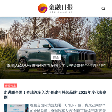
综合
奇瑞JAECOO火爆海外席卷多国大奖，被英媒授予“年度品牌”
奇瑞汽车
走进联合国！奇瑞汽车入选“创建可持续品牌”2025年度代表案
例
在联合国环境规划署（UNEP）位于肯尼亚内罗毕
的全球总部，奇瑞汽车入选“创建可持续品牌”愿景