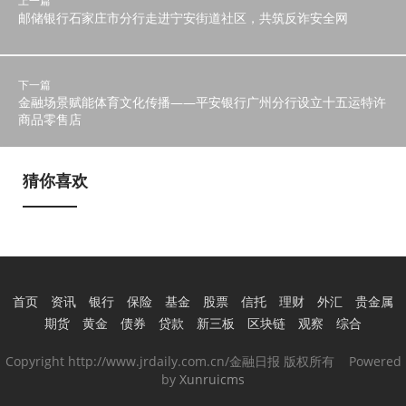
上一篇
邮储银行石家庄市分行走进宁安街道社区，共筑反诈安全网
下一篇
金融场景赋能体育文化传播——平安银行广州分行设立十五运特许
商品零售店
猜你喜欢
首页
资讯
银行
保险
基金
股票
信托
理财
外汇
贵金属
期货
黄金
债券
贷款
新三板
区块链
观察
综合
Copyright http://www.jrdaily.com.cn/金融日报 版权所有 Powered
by
Xunruicms