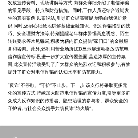
发放宣传资料、现场讲解等方式,向群众详细介绍了电信诈骗
的常见手段、特点和防范措施。同时,工作人员还结合近期发
生的真实案例,以案说法,引导群众提高警惕,增强自我保护意
识,同时,还耐心细致地讲解基础金融知识、识别诈骗陷阱的技
巧、安全理财方法等,特别提醒老年群体警惕高息诱惑、陌生
转账要求等常见骗局,积极为辖内群众提供“家门口”的金融服
务和咨询。此外,还利用营业场所LED显示屏滚动播放防范电
信诈骗宣传标语,进一步扩大宣传覆盖面,营造浓厚的宣传氛
围,此次宣传活动受到了广大群众的热烈欢迎和积极参与,有效
提升了群众对电信诈骗的认知水平和防范能力。
“反诈”不停歇、“守护”不止步。下一步,该支行将采取更多元
化的宣传方式,持续加大防范电信诈骗的宣传力度,引导更多群
众成为反诈知识的传播者、隐患治理的参与者、群众安全的
守护者,与社会公众携手共筑反诈“防火墙”。