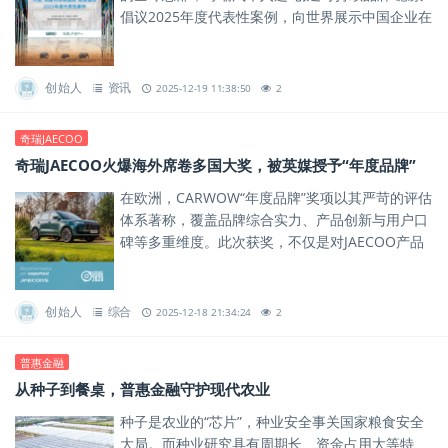
倡议2025年度代表性案例，向世界展示中国企业在
可持续发展道路上的卓越实践。
创始人
资讯
2025-12-19 11:38:50
2
奇瑞JAECOO
奇瑞JAECOO火爆海外席卷多国大奖，被英媒授予“年度品牌”
在欧洲，CARWOW“年度品牌”奖项以其严苛的评估
体系著称，覆盖品牌综合实力、产品创新与用户口
碑等多重维度。此次获奖，不仅是对JAECOO产品
力的肯定，更是对其品牌体系与全球化运营能力的
一次权威背书。
创始人
综合
2025-12-18 21:34:24
2
普惠金融
从种子到餐桌，普惠金融守护现代农业
种子是农业的“芯片”，种业安全事关国家粮食安全
大局。而种业研究具有周期长、资金占用大等特