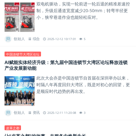
双电机驱动，实现一轮前进一轮后退的精准差速控
制，升级后通道宽度减少20-50mm；转弯半径更
小，狭窄巷道作业也能轻松应对。
创始人
综合
2025-12-12 10:17:01
5
中国连锁节大湾区论坛
AI赋能实体经济升级：第九届中国连锁节大湾区论坛释放连锁
产业发展新动能
此次大会亦是中国连锁节自首届在深圳举办以来，
时隔八年再度回归大湾区，既是对初心的回望，更
是顺应时代趋势的再出发。
创始人
资讯
2025-12-11 11:20:08
3
皮革之都