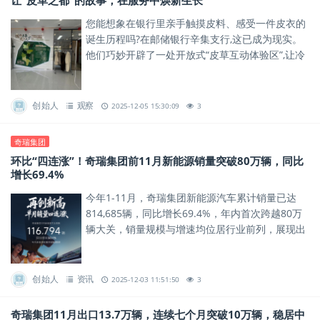
让“皮革之都”的故事，在服务中焕新生长
您能想象在银行里亲手触摸皮料、感受一件皮衣的
诞生历程吗?在邮储银行辛集支行,这已成为现实。
他们巧妙开辟了一处开放式“皮草互动体验区”,让冷
峻的金融服务空间,瞬间充满了皮草的质感与温度。
创始人
观察
2025-12-05 15:30:09
3
奇瑞集团
环比“四连涨”！奇瑞集团前11月新能源销量突破80万辆，同比
增长69.4%
今年1-11月，奇瑞集团新能源汽车累计销量已达
814,685辆，同比增长69.4%，年内首次跨越80万
辆大关，销量规模与增速均位居行业前列，展现出
新能源赛道的强劲增长势能。
创始人
资讯
2025-12-03 11:51:50
3
奇瑞集团11月出口13.7万辆，连续七个月突破10万辆，稳居中