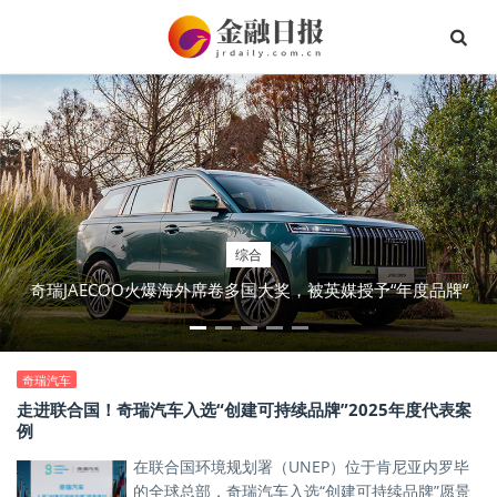
综合
奇瑞JAECOO火爆海外席卷多国大奖，被英媒授予“年度品牌”
奇瑞汽车
走进联合国！奇瑞汽车入选“创建可持续品牌”2025年度代表案
例
在联合国环境规划署（UNEP）位于肯尼亚内罗毕
的全球总部，奇瑞汽车入选“创建可持续品牌”愿景