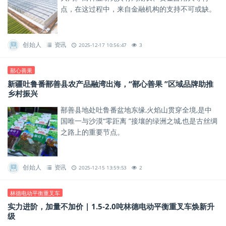
点，在这过程中，来自金融机构的支持不可或缺。
创始人
资讯
2025-12-17 10:56:47
3
鄯心善果
新疆吐鲁番鄯善县农产品融湾出海，“鄯心善果 ”区域品牌助推
乡村振兴
鄯善县地处吐鲁番盆地东缘,火焰山贯穿全境,是中
国唯一与沙漠“零距离 ”接壤的绿洲之城,也是古丝绸
之路上的重要节点。
创始人
资讯
2025-12-15 13:59:53
2
林德电动平衡重叉车
实力进阶，加量不加价 | 1.5-2.0吨林德电动平衡重叉车焕新升
级