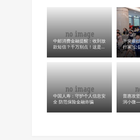
中邮消费金融提醒：收到放
平安银行
款短信？千万别点！这是诈
行家”公
骗！
诈急救
中国人寿：守护个人信息安
普惠攻坚
全 防范保险金融诈骗
润小微
行亮相
对接专