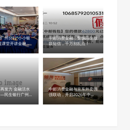
广州分行“小小银
中邮消费金融：警惕陌生放
益课堂开讲金融反
款短信，千万别乱点！
一站式守护少年成长
再发力 金融活水
中邮消费金融与京东外卖强
——民生银行广州分
强联动，开启2026年中盛
省市联动政银企融资
典
场活动