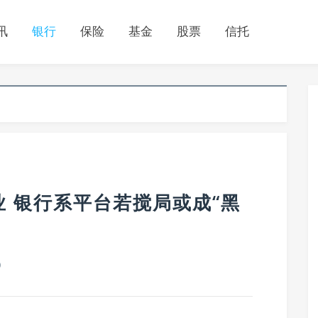
讯
银行
保险
基金
股票
信托
 银行系平台若搅局或成“黑
0