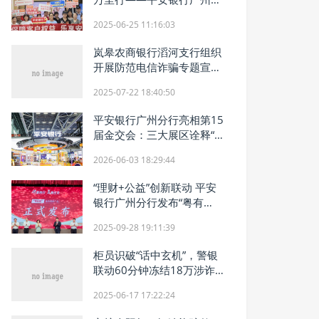
行开展老年人金融教育公益
2025-06-25 11:16:03
系列宣传活动
岚皋农商银行滔河支行组织
开展防范电信诈骗专题宣传
活动
2025-07-22 18:40:50
平安银行广州分行亮相第15
届金交会：三大展区诠释“省
心、省时、省钱”服务新体验
2026-06-03 18:29:44
“理财+公益”创新联动 平安
银行广州分行发布“粤有
爱”慈善理财产品
2025-09-28 19:11:39
柜员识破“话中玄机”，警银
联动60分钟冻结18万涉诈
资金！邮储银行正定支行再
2025-06-17 17:22:24
筑反诈“防火墙”