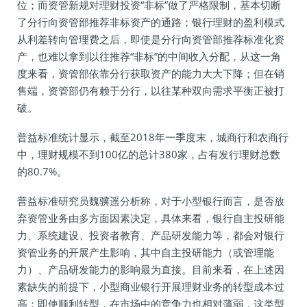
位；而资管新规对理财投资“非标”做了严格限制，基本切断
了分行向资管部推荐非标资产的通路；银行理财的盈利模式
从利差转向管理费之后，即使是分行向资管部推荐标准化资
产，也难以拿到以往推荐“非标”的中间收入分配，从这一角
度来看，资管部依靠分行获取资产的能力大大下降；但在销
售端，资管部仍有赖于分行，以往某种双向需求平衡正被打
破。
普益标准统计显示，截至2018年一季度末，城商行和农商行
中，理财规模不到100亿的总计380家，占有发行理财总数
的80.7%。
普益标准研究员魏骥遥分析称，对于小型银行而言，是否放
弃资管业务由多方面因素决定，具体来看，银行自主投研能
力、系统建设、投资者教育、产品研发能力等，都会对银行
资管业务的开展产生影响，其中自主投研能力（或管理能
力）、产品研发能力的影响最为直接。目前来看，在上述因
素缺失的前提下，小型商业银行开展理财业务的转型成本过
高；即使顺利转型，在市场中的竞争力也相对薄弱，这类型