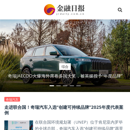
综合
奇瑞JAECOO火爆海外席卷多国大奖，被英媒授予“年度品牌”
奇瑞汽车
走进联合国！奇瑞汽车入选“创建可持续品牌”2025年度代表案
例
在联合国环境规划署（UNEP）位于肯尼亚内罗毕
的全球总部，奇瑞汽车入选“创建可持续品牌”愿景