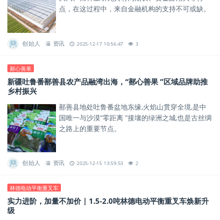
点，在这过程中，来自金融机构的支持不可或缺。
创始人
资讯
2025-12-17 10:56:47
3
鄯心善果
新疆吐鲁番鄯善县农产品融湾出海，“鄯心善果 ”区域品牌助推
乡村振兴
鄯善县地处吐鲁番盆地东缘,火焰山贯穿全境,是中
国唯一与沙漠“零距离 ”接壤的绿洲之城,也是古丝绸
之路上的重要节点。
创始人
资讯
2025-12-15 13:59:53
2
林德电动平衡重叉车
实力进阶，加量不加价 | 1.5-2.0吨林德电动平衡重叉车焕新升
级