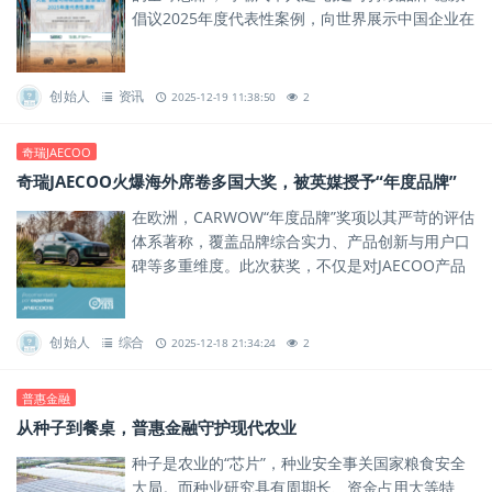
倡议2025年度代表性案例，向世界展示中国企业在
可持续发展道路上的卓越实践。
创始人
资讯
2025-12-19 11:38:50
2
奇瑞JAECOO
奇瑞JAECOO火爆海外席卷多国大奖，被英媒授予“年度品牌”
在欧洲，CARWOW“年度品牌”奖项以其严苛的评估
体系著称，覆盖品牌综合实力、产品创新与用户口
碑等多重维度。此次获奖，不仅是对JAECOO产品
力的肯定，更是对其品牌体系与全球化运营能力的
一次权威背书。
创始人
综合
2025-12-18 21:34:24
2
普惠金融
从种子到餐桌，普惠金融守护现代农业
种子是农业的“芯片”，种业安全事关国家粮食安全
大局。而种业研究具有周期长、资金占用大等特