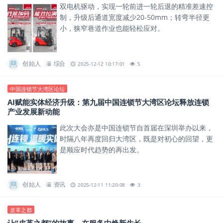
双电机驱动，实现一轮前进一轮后退的精准差速控
制，升级后通道宽度减少20-50mm；转弯半径更
小，狭窄巷道作业也能轻松应对。
创始人
综合
2025-12-12 10:17:01
5
中国连锁节大湾区论坛
AI赋能实体经济升级：第九届中国连锁节大湾区论坛释放连锁
产业发展新动能
此次大会亦是中国连锁节自首届在深圳举办以来，
时隔八年再度回归大湾区，既是对初心的回望，更
是顺应时代趋势的再出发。
创始人
资讯
2025-12-11 11:20:08
3
皮革之都