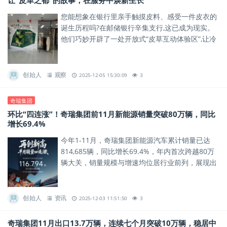
让“皮革之都”的故事，在服务中焕新生长
您能想象在银行里亲手触摸皮料、感受一件皮衣的
诞生历程吗?在邮储银行辛集支行,这已成为现实。
他们巧妙开辟了一处开放式“皮草互动体验区”,让冷
峻的金融服务空间,瞬间充满了皮草的质感与温度。
创始人
观察
2025-12-05 15:30:09
3
奇瑞集团
环比“四连涨”！奇瑞集团前11月新能源销量突破80万辆，同比
增长69.4%
今年1-11月，奇瑞集团新能源汽车累计销量已达
814,685辆，同比增长69.4%，年内首次跨越80万
辆大关，销量规模与增速均位居行业前列，展现出
新能源赛道的强劲增长势能。
创始人
资讯
2025-12-03 11:51:50
3
奇瑞集团11月出口13.7万辆，连续七个月突破10万辆，稳居中