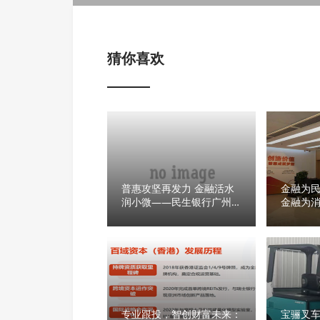
猜你喜欢
普惠攻坚再发力 金融活水
金融为
润小微——民生银行广州分
金融为
行亮相省市联动政银企融资
对接专场活动
专业跟投，智创财富未来：
宝骊叉车