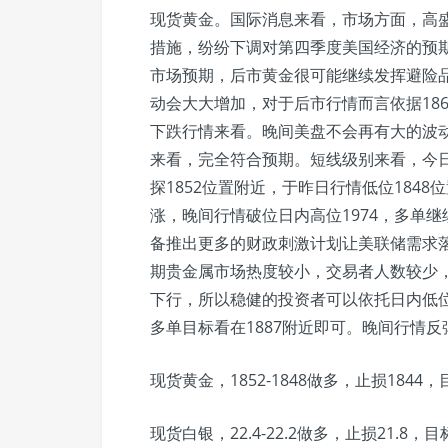
现货黄金。国际消息来看，市场方面，高
措施，纷纷下调对第四季度美国经济的预
市场预期，后市黄金很可能继续发挥避险
动会大大增加，对于后市行情而言依据186
下跌行情来看。晚间美盘不会再有大的波
来看，完全符合预期。短线级别来看，今
探1852位置附近，于昨日行情低位184
涨，晚间行情破位日内高位1974，多单
备推出更多的财政刺激计划让美联储需求
期贵金属市场热度较小，交易者人数较少
下行，所以稳健的投资者可以依托日内低位18
多单目标看在1887附近即可。晚间行情
现货黄金，1852-1848做多，止损1844，目
现货白银，22.4-22.2做多，止损21.8，目标2