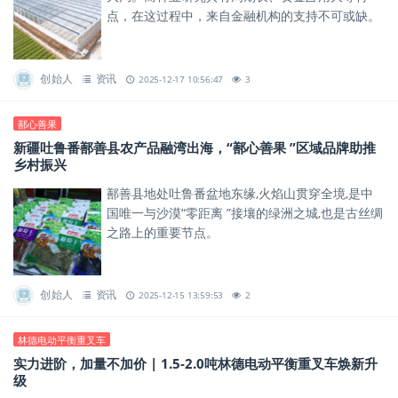
点，在这过程中，来自金融机构的支持不可或缺。
创始人
资讯
2025-12-17 10:56:47
3
鄯心善果
新疆吐鲁番鄯善县农产品融湾出海，“鄯心善果 ”区域品牌助推
乡村振兴
鄯善县地处吐鲁番盆地东缘,火焰山贯穿全境,是中
国唯一与沙漠“零距离 ”接壤的绿洲之城,也是古丝绸
之路上的重要节点。
创始人
资讯
2025-12-15 13:59:53
2
林德电动平衡重叉车
实力进阶，加量不加价 | 1.5-2.0吨林德电动平衡重叉车焕新升
级