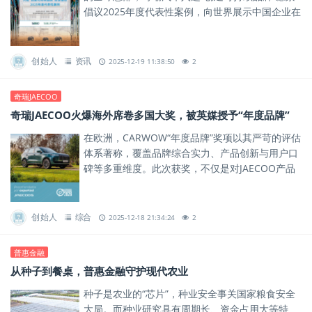
倡议2025年度代表性案例，向世界展示中国企业在
可持续发展道路上的卓越实践。
创始人
资讯
2025-12-19 11:38:50
2
奇瑞JAECOO
奇瑞JAECOO火爆海外席卷多国大奖，被英媒授予“年度品牌”
在欧洲，CARWOW“年度品牌”奖项以其严苛的评估
体系著称，覆盖品牌综合实力、产品创新与用户口
碑等多重维度。此次获奖，不仅是对JAECOO产品
力的肯定，更是对其品牌体系与全球化运营能力的
一次权威背书。
创始人
综合
2025-12-18 21:34:24
2
普惠金融
从种子到餐桌，普惠金融守护现代农业
种子是农业的“芯片”，种业安全事关国家粮食安全
大局。而种业研究具有周期长、资金占用大等特