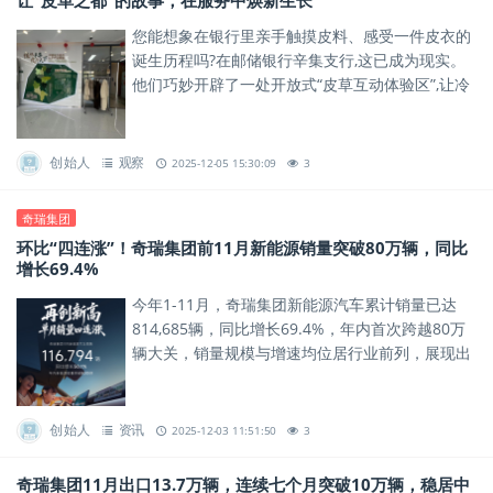
让“皮革之都”的故事，在服务中焕新生长
您能想象在银行里亲手触摸皮料、感受一件皮衣的
诞生历程吗?在邮储银行辛集支行,这已成为现实。
他们巧妙开辟了一处开放式“皮草互动体验区”,让冷
峻的金融服务空间,瞬间充满了皮草的质感与温度。
创始人
观察
2025-12-05 15:30:09
3
奇瑞集团
环比“四连涨”！奇瑞集团前11月新能源销量突破80万辆，同比
增长69.4%
今年1-11月，奇瑞集团新能源汽车累计销量已达
814,685辆，同比增长69.4%，年内首次跨越80万
辆大关，销量规模与增速均位居行业前列，展现出
新能源赛道的强劲增长势能。
创始人
资讯
2025-12-03 11:51:50
3
奇瑞集团11月出口13.7万辆，连续七个月突破10万辆，稳居中