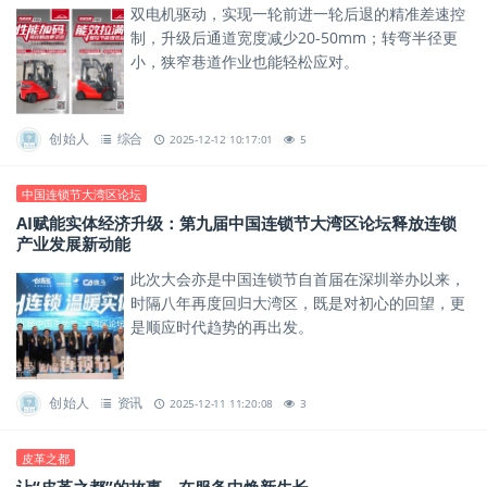
双电机驱动，实现一轮前进一轮后退的精准差速控
制，升级后通道宽度减少20-50mm；转弯半径更
小，狭窄巷道作业也能轻松应对。
创始人
综合
2025-12-12 10:17:01
5
中国连锁节大湾区论坛
AI赋能实体经济升级：第九届中国连锁节大湾区论坛释放连锁
产业发展新动能
此次大会亦是中国连锁节自首届在深圳举办以来，
时隔八年再度回归大湾区，既是对初心的回望，更
是顺应时代趋势的再出发。
创始人
资讯
2025-12-11 11:20:08
3
皮革之都