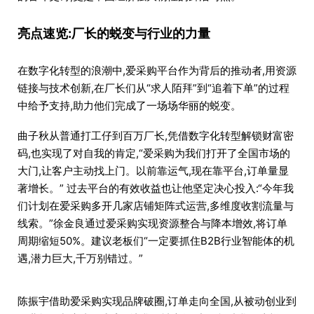
亮点速览:厂长的蜕变与行业的力量
在数字化转型的浪潮中,爱采购平台作为背后的推动者,用资源
链接与技术创新,在厂长们从“求人陌拜”到“追着下单”的过程
中给予支持,助力他们完成了一场场华丽的蜕变。
曲子秋从普通打工仔到百万厂长,凭借数字化转型解锁财富密
码,也实现了对自我的肯定,“爱采购为我们打开了全国市场的
大门,让客户主动找上门。以前靠运气,现在靠平台,订单量显
著增长。” 过去平台的有效收益也让他坚定决心投入:“今年我
们计划在爱采购多开几家店铺矩阵式运营,多维度收割流量与
线索。”徐金良通过爱采购实现资源整合与降本增效,将订单
周期缩短50%。建议老板们“一定要抓住B2B行业智能体的机
遇,潜力巨大,千万别错过。”
陈振宇借助爱采购实现品牌破圈,订单走向全国,从被动创业到