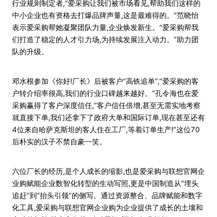
行业规则制定者,“爱采购让我们被市场看见,帮助我们这样的
中小企业也有资格去打爆品牌声量,这是最难得的。”范晓怡
表示爱采购帮她凝聚团队力量,企业焕发新生。“爱采购帮我
们打造了稳定的人才引力场,为持续发展注入动力。”助力团
队的升级。
邓水根参加《你好!厂长》后被客户“高铁追单”,“爱采购的客
户转介绍率很高,我们的行业口碑越来越好。”孔令海也在爱
采购赢得了客户深度信任,“客户信任倍增,甚至无需实地考察
就直接下单,我们还拿下了政府大单和国际订单,现在甚至还有
4位来自哈萨克斯坦的客人住在工厂,等着订单生产!”这位70
后朴实的汉子不禁自豪一笑。
六位厂长的经历,是个人成长的缩影,也是爱采购与联想官网企
业购赋能企业数智化转型的生动写照,更是中国制造从“埋头
追赶”到“抬头引领”的侧写。通过资源整合、品牌赋能和数字
化工具,爱采购与联想官网企业购为企业提供了成长的土壤和