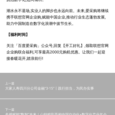
潮水永不退场,实业人的脚步也永远向前。未来,爱采购将继续
携手联想官网企业购,赋能中国企业,推动行业生态蓬勃发展,
助力中国制造在数字化浪潮中拔节生长。
【福利时间】
关注「百度爱采购」公众号,回复【开工好礼】,领取联想官网
企业购联合福利,可享最高2000元购机优惠。让我们一起迎
接春暖花开,踏浪前行!
上一篇
大家人寿四川分公司金融“3·15”丨践行担当，为民办实事
下一篇
多维赋能“数智”未来！山特精彩亮相中国自动化+数字化产业年会