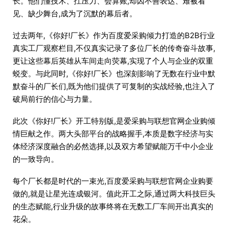
长。他们懂技术、扛压力、会算账,却因不善表达、难被看
见、缺少舞台,成为了沉默的幕后者。
过去两年,《你好!厂长》作为百度爱采购倾力打造的B2B行业
真实工厂观察栏目,不仅真实记录了多位厂长的传奇奋斗故事,
更让这些幕后英雄从车间走向荧幕,实现了个人与企业的双重
蜕变。与此同时,《你好!厂长》也深刻影响了无数在行业中默
默奋斗的厂长们,既为他们提供了可复制的实战经验,也注入了
破局前行的信心与力量。
此次《你好!厂长》开工特别版,是爱采购与联想官网企业购倾
情巨献之作。两大头部平台的战略握手,本质是数字经济与实
体经济深度融合的必然选择,以及双方希望赋能万千中小企业
的一致导向。
每个厂长都是时代的一束光,百度爱采购与联想官网企业购要
做的,就是让星光连成银河。值此开工之际,通过两大科技巨头
的生态赋能,行业升级的故事终将在无数工厂车间开出真实的
花朵。