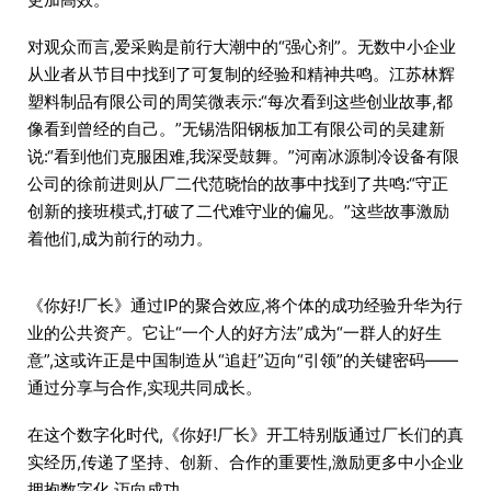
对观众而言,爱采购是前行大潮中的“强心剂”。无数中小企业
从业者从节目中找到了可复制的经验和精神共鸣。江苏林辉
塑料制品有限公司的周笑微表示:“每次看到这些创业故事,都
像看到曾经的自己。”无锡浩阳钢板加工有限公司的吴建新
说:“看到他们克服困难,我深受鼓舞。”河南冰源制冷设备有限
公司的徐前进则从厂二代范晓怡的故事中找到了共鸣:“守正
创新的接班模式,打破了二代难守业的偏见。”这些故事激励
着他们,成为前行的动力。
《你好!厂长》通过IP的聚合效应,将个体的成功经验升华为行
业的公共资产。它让“一个人的好方法”成为“一群人的好生
意”,这或许正是中国制造从“追赶”迈向“引领”的关键密码——
通过分享与合作,实现共同成长。
在这个数字化时代,《你好!厂长》开工特别版通过厂长们的真
实经历,传递了坚持、创新、合作的重要性,激励更多中小企业
拥抱数字化,迈向成功。