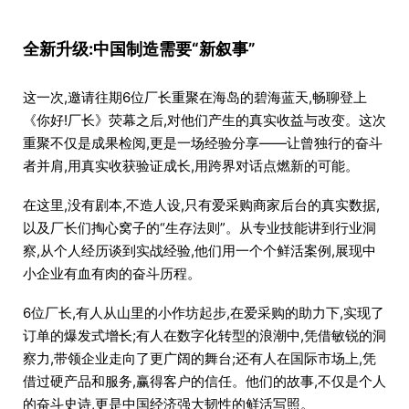
全新升级:中国制造需要“新叙事”
这一次,邀请往期6位厂长重聚在海岛的碧海蓝天,畅聊登上
《你好!厂长》荧幕之后,对他们产生的真实收益与改变。这次
重聚不仅是成果检阅,更是一场经验分享——让曾独行的奋斗
者并肩,用真实收获验证成长,用跨界对话点燃新的可能。
在这里,没有剧本,不造人设,只有爱采购商家后台的真实数据,
以及厂长们掏心窝子的“生存法则”。从专业技能讲到行业洞
察,从个人经历谈到实战经验,他们用一个个鲜活案例,展现中
小企业有血有肉的奋斗历程。
6位厂长,有人从山里的小作坊起步,在爱采购的助力下,实现了
订单的爆发式增长;有人在数字化转型的浪潮中,凭借敏锐的洞
察力,带领企业走向了更广阔的舞台;还有人在国际市场上,凭
借过硬产品和服务,赢得客户的信任。他们的故事,不仅是个人
的奋斗史诗,更是中国经济强大韧性的鲜活写照。