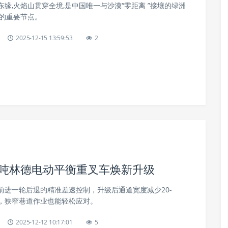
缘,火焰山贯穿全境,是中国唯一与沙漠“零距离 ”接壤的绿洲
上的重要节点。
2025-12-15 13:59:53
2
2.0吨林德电动平衡重叉车焕新升级
前进一轮后退的精准差速控制，升级后通道宽度减少20-
小，狭窄巷道作业也能轻松应对。
2025-12-12 10:17:01
5