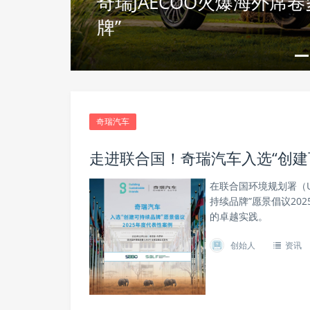
力扩内
奇瑞JAECOO火爆海外席
牌”
奇瑞汽车
走进联合国！奇瑞汽车入选“创建可
在联合国环境规划署（
持续品牌”愿景倡议20
的卓越实践。
创始人
资讯