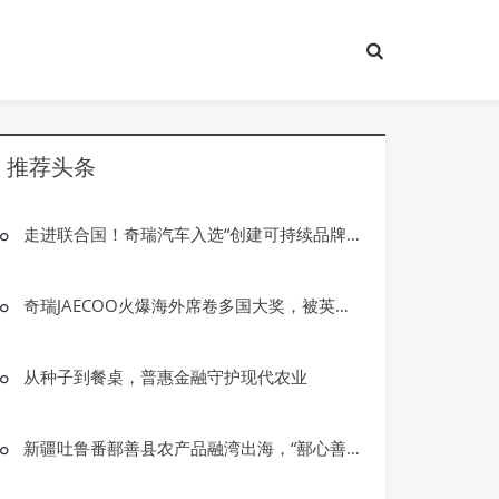
推荐头条
走进联合国！奇瑞汽车入选“创建可持续品牌”2025年度代表案例
奇瑞JAECOO火爆海外席卷多国大奖，被英媒授予“年度品牌”
从种子到餐桌，普惠金融守护现代农业
新疆吐鲁番鄯善县农产品融湾出海，“鄯心善果 ”区域品牌助推乡村振兴
资讯