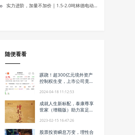
环比“四连涨”！奇瑞集团前11月新能源
实力进阶，加量不加价 | 1.5-2.0吨林德电动平衡重叉车焕新升级
同比增长69.4%
随便看看
蹊跷！超300亿元境外资产
控制权生变，上市公司竟没
有公告
2024-04-18 11:12:53
成就人生新标配，泰康尊享
世家（增额版）助力富足人
生
2023-02-15 16:47:26
股票投资瞬息万变，理性合