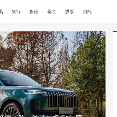
讯
银行
保险
基金
股票
信托