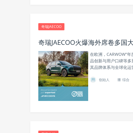
奇瑞JAECOO
奇瑞JAECOO火爆海外席卷多国
在欧洲，CARWOW“
品创新与用户口碑等多重
其品牌体系与全球化运
创始人
综合