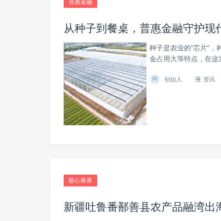
普惠金融
从种子到餐桌，普惠金融守护现
种子是农业的“芯片”
金占用大等特点，在这
创始人
资讯
鄯心善果
新疆吐鲁番鄯善县农产品融湾出海