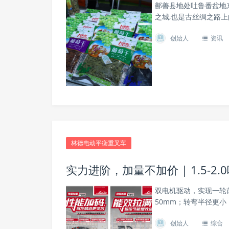
鄯善县地处吐鲁番盆地东
之城,也是古丝绸之路
创始人
资讯
林德电动平衡重叉车
实力进阶，加量不加价 | 1.5-
双电机驱动，实现一轮
50mm；转弯半径更
创始人
综合