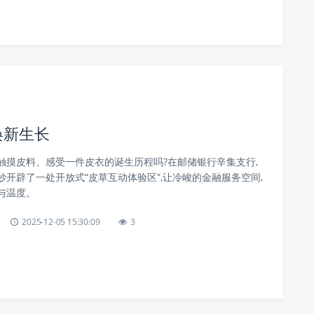
焕新生长
触摸皮料、感受一件皮衣的诞生历程吗?在邮储银行辛集支行,
开辟了一处开放式“皮草互动体验区”,让冷峻的金融服务空间,
与温度。
2025-12-05 15:30:09
3