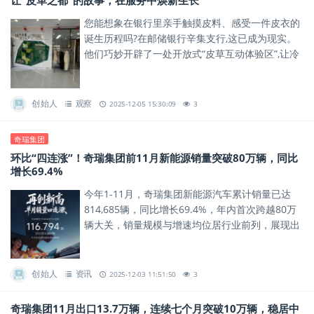
让“皮革之都”的故事，在服务中焕新生长
您能想象在银行里亲手触摸皮料、感受一件皮衣的
诞生历程吗?在邮储银行辛集支行,这已成为现实。
他们巧妙开辟了一处开放式“皮草互动体验区”,让冷
峻的金融服务空间,瞬间充满了皮草的质感与温度。
创始人
观察
2025-12-05 15:30:09
3
奇瑞集团
环比“四连涨”！奇瑞集团前11月新能源销量突破80万辆，同比
增长69.4%
今年1-11月，奇瑞集团新能源汽车累计销量已达
814,685辆，同比增长69.4%，年内首次跨越80万
辆大关，销量规模与增速均位居行业前列，展现出
新能源赛道的强劲增长势能。
创始人
资讯
2025-12-03 11:51:50
3
奇瑞集团11月出口13.7万辆，连续七个月突破10万辆，稳居中