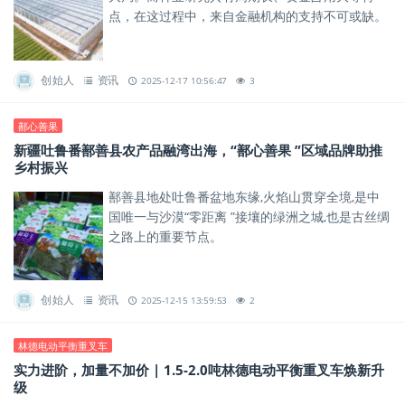
点，在这过程中，来自金融机构的支持不可或缺。
创始人
资讯
2025-12-17 10:56:47
3
鄯心善果
新疆吐鲁番鄯善县农产品融湾出海，“鄯心善果 ”区域品牌助推
乡村振兴
鄯善县地处吐鲁番盆地东缘,火焰山贯穿全境,是中
国唯一与沙漠“零距离 ”接壤的绿洲之城,也是古丝绸
之路上的重要节点。
创始人
资讯
2025-12-15 13:59:53
2
林德电动平衡重叉车
实力进阶，加量不加价 | 1.5-2.0吨林德电动平衡重叉车焕新升
级