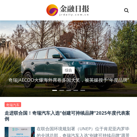
综合
奇瑞JAECOO火爆海外席卷多国大奖，被英媒授予“年度品牌”
奇瑞汽车
走进联合国！奇瑞汽车入选“创建可持续品牌”2025年度代表案
例
在联合国环境规划署（UNEP）位于肯尼亚内罗毕
的全球总部，奇瑞汽车入选“创建可持续品牌”愿景