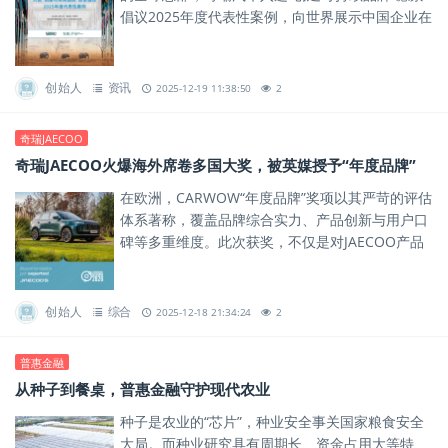
倡议2025年度代表性案例，向世界展示中国企业在
可持续发展道路上的卓越实践。
创始人
资讯
2025-12-19 11:38:50
2
奇瑞JAECOO
奇瑞JAECOO火爆海外席卷多国大奖，被英媒授予“年度品牌”
在欧洲，CARWOW“年度品牌”奖项以其严苛的评估
体系著称，覆盖品牌综合实力、产品创新与用户口
碑等多重维度。此次获奖，不仅是对JAECOO产品
力的肯定，更是对其品牌体系与全球化运营能力的
一次权威背书。
创始人
综合
2025-12-18 21:34:24
2
普惠金融
从种子到餐桌，普惠金融守护现代农业
种子是农业的“芯片”，种业安全事关国家粮食安全
大局。而种业研究具有周期长、资金占用大等特