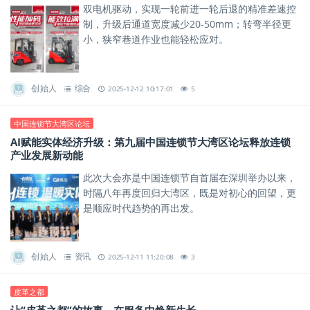
双电机驱动，实现一轮前进一轮后退的精准差速控
制，升级后通道宽度减少20-50mm；转弯半径更
小，狭窄巷道作业也能轻松应对。
创始人
综合
2025-12-12 10:17:01
5
中国连锁节大湾区论坛
AI赋能实体经济升级：第九届中国连锁节大湾区论坛释放连锁
产业发展新动能
此次大会亦是中国连锁节自首届在深圳举办以来，
时隔八年再度回归大湾区，既是对初心的回望，更
是顺应时代趋势的再出发。
创始人
资讯
2025-12-11 11:20:08
3
皮革之都