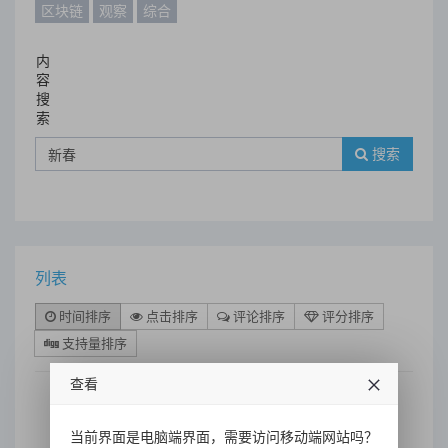
区块链
观察
综合
内
容
搜
索
搜索
列表
时间排序
点击排序
评论排序
评分排序
支持量排序
查看
“超级88·龙腾福跃” 平安银行信
当前界面是电脑端界面，需要访问移动端网站吗？