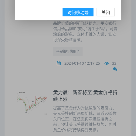
用卡新春活动正式开启
访问移动端
关闭
在新春活动中融入品牌IP形象，不仅
能迅速拉近和消费者的距离，更能为
品牌价值的创新飞跃助力。平安银行
信用卡品牌IP“安可”诞生于B站，可爱
治愈的形象、立体多维的人设，让安
可深受粉丝喜爱。
平安银行信用卡
2024-01-10 12:17:25
33
黄力晨：新春将至 黄金价格持
续上涨
提高了黄金作为对抗通胀的吸引力，
美元受挫刷新两周新低，逼近90整数
关口位置，在法案再次遭遇挫折之
前，预计美元将继续维持颓势，同时
黄金价格将持续得到支撑。