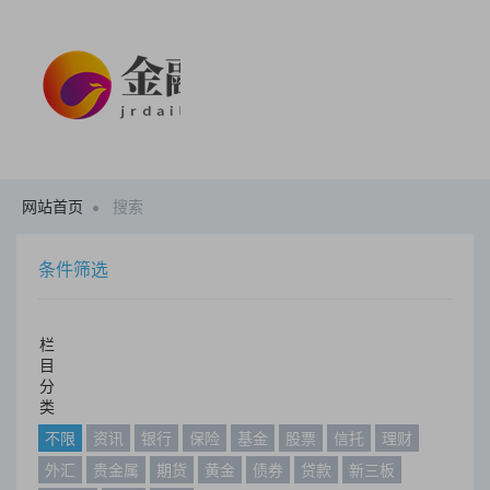
网站首页
搜索
条件筛选
栏
目
分
类
不限
资讯
银行
保险
基金
股票
信托
理财
外汇
贵金属
期货
黄金
债券
贷款
新三板