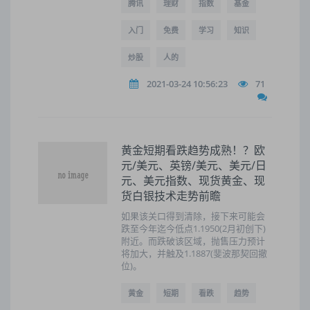
腾讯
理财
指数
基金
入门
免费
学习
知识
炒股
人的
2021-03-24 10:56:23
71
黄金短期看跌趋势成熟！？欧
元/美元、英镑/美元、美元/日
元、美元指数、现货黄金、现
货白银技术走势前瞻
如果该关口得到清除，接下来可能会
跌至今年迄今低点1.1950(2月初创下)
附近。而跌破该区域，抛售压力预计
将加大，并触及1.1887(斐波那契回撤
位)。
黄金
短期
看跌
趋势