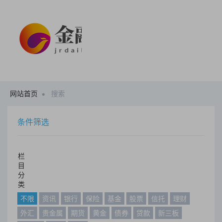
网站首页
搜索
条件筛选
栏
目
分
类
不限
资讯
银行
保险
基金
股票
信托
理财
外汇
贵金属
期货
黄金
债券
贷款
新三板