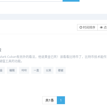
时间排序
点
金
ark Cuban有另外的看法，他说黄金已死！该看看比特币了，比特币技术
储值工具的功能。
金
编辑
咔咔
一直
以来
都被
共1条
1