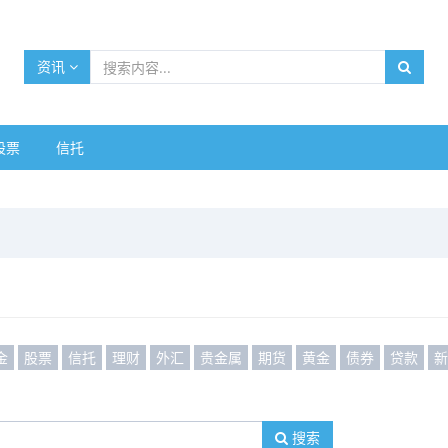
资讯
股票
信托
金
股票
信托
理财
外汇
贵金属
期货
黄金
债券
贷款
搜索