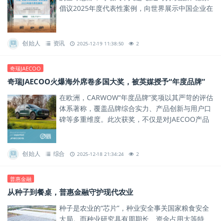
倡议2025年度代表性案例，向世界展示中国企业在
可持续发展道路上的卓越实践。
创始人
资讯
2025-12-19 11:38:50
2
奇瑞JAECOO
奇瑞JAECOO火爆海外席卷多国大奖，被英媒授予“年度品牌”
在欧洲，CARWOW“年度品牌”奖项以其严苛的评估
体系著称，覆盖品牌综合实力、产品创新与用户口
碑等多重维度。此次获奖，不仅是对JAECOO产品
力的肯定，更是对其品牌体系与全球化运营能力的
一次权威背书。
创始人
综合
2025-12-18 21:34:24
2
普惠金融
从种子到餐桌，普惠金融守护现代农业
种子是农业的“芯片”，种业安全事关国家粮食安全
大局。而种业研究具有周期长、资金占用大等特