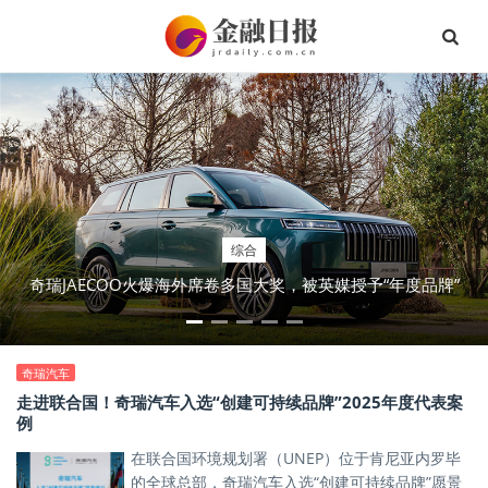
综合
奇瑞JAECOO火爆海外席卷多国大奖，被英媒授予“年度品牌”
奇瑞汽车
走进联合国！奇瑞汽车入选“创建可持续品牌”2025年度代表案
例
在联合国环境规划署（UNEP）位于肯尼亚内罗毕
的全球总部，奇瑞汽车入选“创建可持续品牌”愿景