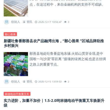
点，在这过程中，来自金融机构的支持不可或缺。
创始人
资讯
2025-12-17 10:56:47
3
鄯心善果
新疆吐鲁番鄯善县农产品融湾出海，“鄯心善果 ”区域品牌助推
乡村振兴
鄯善县地处吐鲁番盆地东缘,火焰山贯穿全境,是中
国唯一与沙漠“零距离 ”接壤的绿洲之城,也是古丝绸
之路上的重要节点。
创始人
资讯
2025-12-15 13:59:53
2
林德电动平衡重叉车
实力进阶，加量不加价 | 1.5-2.0吨林德电动平衡重叉车焕新升
级