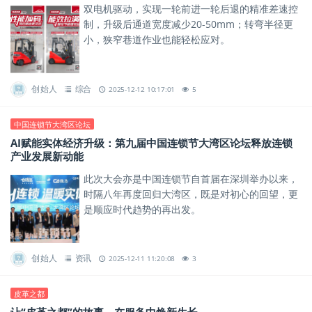
双电机驱动，实现一轮前进一轮后退的精准差速控
制，升级后通道宽度减少20-50mm；转弯半径更
小，狭窄巷道作业也能轻松应对。
创始人
综合
2025-12-12 10:17:01
5
中国连锁节大湾区论坛
AI赋能实体经济升级：第九届中国连锁节大湾区论坛释放连锁
产业发展新动能
此次大会亦是中国连锁节自首届在深圳举办以来，
时隔八年再度回归大湾区，既是对初心的回望，更
是顺应时代趋势的再出发。
创始人
资讯
2025-12-11 11:20:08
3
皮革之都