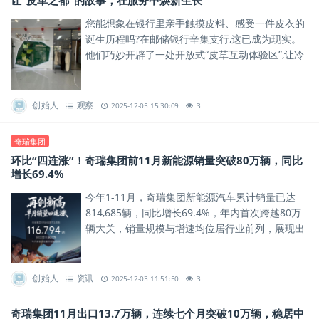
让“皮革之都”的故事，在服务中焕新生长
您能想象在银行里亲手触摸皮料、感受一件皮衣的
诞生历程吗?在邮储银行辛集支行,这已成为现实。
他们巧妙开辟了一处开放式“皮草互动体验区”,让冷
峻的金融服务空间,瞬间充满了皮草的质感与温度。
创始人
观察
2025-12-05 15:30:09
3
奇瑞集团
环比“四连涨”！奇瑞集团前11月新能源销量突破80万辆，同比
增长69.4%
今年1-11月，奇瑞集团新能源汽车累计销量已达
814,685辆，同比增长69.4%，年内首次跨越80万
辆大关，销量规模与增速均位居行业前列，展现出
新能源赛道的强劲增长势能。
创始人
资讯
2025-12-03 11:51:50
3
奇瑞集团11月出口13.7万辆，连续七个月突破10万辆，稳居中