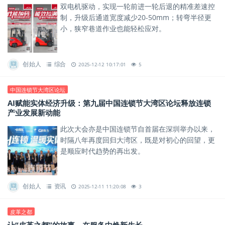
双电机驱动，实现一轮前进一轮后退的精准差速控
制，升级后通道宽度减少20-50mm；转弯半径更
小，狭窄巷道作业也能轻松应对。
创始人
综合
2025-12-12 10:17:01
5
中国连锁节大湾区论坛
AI赋能实体经济升级：第九届中国连锁节大湾区论坛释放连锁
产业发展新动能
此次大会亦是中国连锁节自首届在深圳举办以来，
时隔八年再度回归大湾区，既是对初心的回望，更
是顺应时代趋势的再出发。
创始人
资讯
2025-12-11 11:20:08
3
皮革之都