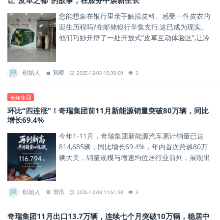
让“皮革之都”的故事，在服务中焕新生长
您能想象在银行里亲手触摸皮料、感受一件皮衣的
诞生历程吗?在邮储银行辛集支行,这已成为现实。
他们巧妙开辟了一处开放式“皮草互动体验区”,让冷
峻的金融服务空间,瞬间充满了皮草的质感与温度。
创始人
观察
2025-12-05 15:30:09
3
奇瑞集团
环比“四连涨”！奇瑞集团前11月新能源销量突破80万辆，同比
增长69.4%
今年1-11月，奇瑞集团新能源汽车累计销量已达
814,685辆，同比增长69.4%，年内首次跨越80万
辆大关，销量规模与增速均位居行业前列，展现出
新能源赛道的强劲增长势能。
创始人
资讯
2025-12-03 11:51:50
3
奇瑞集团11月出口13.7万辆，连续七个月突破10万辆，稳居中