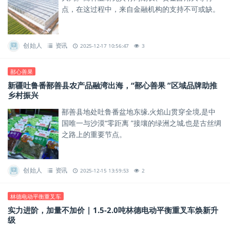
点，在这过程中，来自金融机构的支持不可或缺。
创始人
资讯
2025-12-17 10:56:47
3
鄯心善果
新疆吐鲁番鄯善县农产品融湾出海，“鄯心善果 ”区域品牌助推
乡村振兴
鄯善县地处吐鲁番盆地东缘,火焰山贯穿全境,是中
国唯一与沙漠“零距离 ”接壤的绿洲之城,也是古丝绸
之路上的重要节点。
创始人
资讯
2025-12-15 13:59:53
2
林德电动平衡重叉车
实力进阶，加量不加价 | 1.5-2.0吨林德电动平衡重叉车焕新升
级