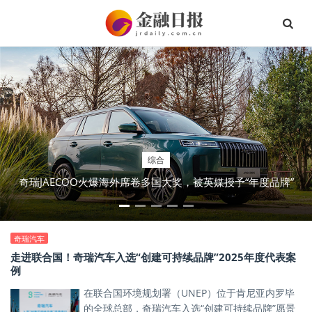
综合
奇瑞JAECOO火爆海外席卷多国大奖，被英媒授予“年度品牌”
奇瑞汽车
走进联合国！奇瑞汽车入选“创建可持续品牌”2025年度代表案
例
在联合国环境规划署（UNEP）位于肯尼亚内罗毕
的全球总部，奇瑞汽车入选“创建可持续品牌”愿景