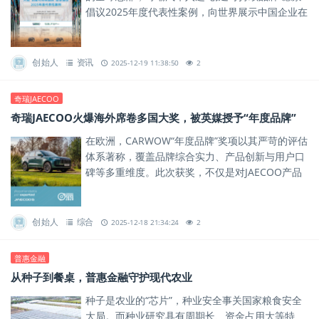
倡议2025年度代表性案例，向世界展示中国企业在
可持续发展道路上的卓越实践。
创始人
资讯
2025-12-19 11:38:50
2
奇瑞JAECOO
奇瑞JAECOO火爆海外席卷多国大奖，被英媒授予“年度品牌”
在欧洲，CARWOW“年度品牌”奖项以其严苛的评估
体系著称，覆盖品牌综合实力、产品创新与用户口
碑等多重维度。此次获奖，不仅是对JAECOO产品
力的肯定，更是对其品牌体系与全球化运营能力的
一次权威背书。
创始人
综合
2025-12-18 21:34:24
2
普惠金融
从种子到餐桌，普惠金融守护现代农业
种子是农业的“芯片”，种业安全事关国家粮食安全
大局。而种业研究具有周期长、资金占用大等特